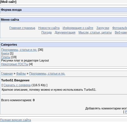
[
Мой сайт
]
Форма входа
Меню сайта
Главная страница
Новости сайта
Информация о сайте
Загрузки
Фотоальб
Погода
Документация
Мысли, статьи, цитаты
Веб-ка
Categories
Программы, статьи и пр.
[36]
Книги
[1]
Платы
[19]
Рисунки плат в редакторе Layout
Некоторые ГОСТы
[4]
Главная
»
Файлы
»
Программы, статьи и пр.
Turbo51 Введение
[
Скачать с сервера
(116.5 Kb) ]
Краткое описание, почему можно и нужно использовать Turbo51.
Всего комментариев
:
0
Добавлять комментарии могу
[
Р
Полная версия сайта