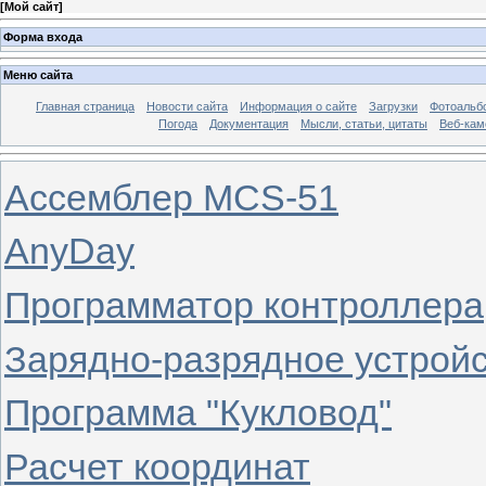
[
Мой сайт
]
Форма входа
Меню сайта
Главная страница
Новости сайта
Информация о сайте
Загрузки
Фотоальб
Погода
Документация
Мысли, статьи, цитаты
Веб-ка
Ассемблер MCS-51
AnyDay
Программатор контроллера
Зарядно-разрядное устрой
Программа "Кукловод"
Расчет координат