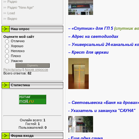
Радио
Радио "New Age"
Load
Видео
– «Спутник» для ГП 5
(спутник во
Наш опрос
– Адрес на светодиодах
Оцените мой сайт
Отлично
– Универсальный 24-канальный 
Хорошо
Неплохо
– Крест для церкви
Плохо
Ужасно
Результаты
|
Архив опросов
Всего ответов:
82
Статистика
– Световывеска «Баня на дровах
- Указатель и замануха "САУНА"
Онлайн всего:
1
Гостей:
1
Пользователей:
0
Форма входа
- Еще одна сауна