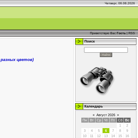
Четверг, 06.08.2026
Приветствую Вас
Гость
|
RSS
Поиск
разных цветов)
Календарь
«
Август 2026
»
Пн
Вт
Ср
Чт
Пт
Сб
Вс
1
2
3
4
5
6
7
8
9
10
11
12
13
14
15
16