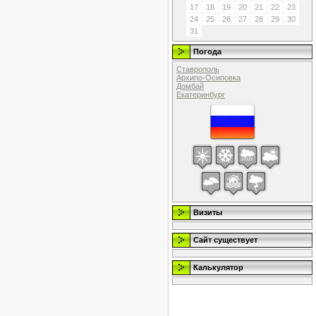
17
18
19
20
21
22
23
24
25
26
27
28
29
30
31
Погода
Ставрополь
Архипо-Осиповка
Домбай
Екатеринбург
Визиты
Сайт существует
Калькулятор