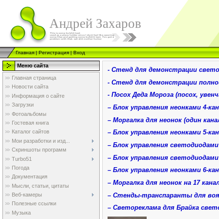
Андрей Захаров
Главная
|
Регистрация
|
Вход
Меню сайта
- Стенд для демонстрации свето
Главная страница
- Стенд для демонстрации полн
Новости сайта
- Посох Деда Мороза (посох, уве
Информация о сайте
Загрузки
– Блок управления неонками 4-ка
Фотоальбомы
– Моргалка для неонок (один кана
Гостевая книга
– Блок управления неонками 5-ка
Каталог сайтов
Мои разработки и изд...
– Блок управления светодиодами 
Скриншоты программ
– Блок управления светодиодами 
Turbo51
Погода
– Блок управления неонками 6-ка
Документация
– Моргалка для неонок на 17 канал
Мысли, статьи, цитаты
– Стенды-транспаранты для во
Веб-камеры
Полезные ссылки
– Cветореклама для Брайка свет
Музыка