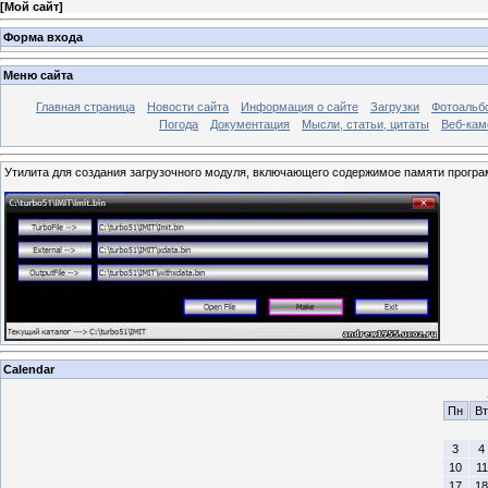
[
Мой сайт
]
Форма входа
Меню сайта
Главная страница
Новости сайта
Информация о сайте
Загрузки
Фотоальб
Погода
Документация
Мысли, статьи, цитаты
Веб-ка
Утилита для создания загрузочного модуля, включающего содержимое памяти програ
Calendar
Пн
Вт
3
4
10
11
17
18