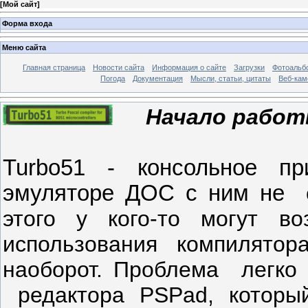
[
Мой сайт
]
Форма входа
Меню сайта
Главная страница
Новости сайта
Информация о сайте
Загрузки
Фотоальб
Погода
Документация
Мысли, статьи, цитаты
Веб-ка
Начало рабо
Turbo51 - консольное пр
эмуляторе ДОС с ним не
этого у кого-то могут 
использования компилято
наоборот. Проблема
легко
редактора PSPad, которы