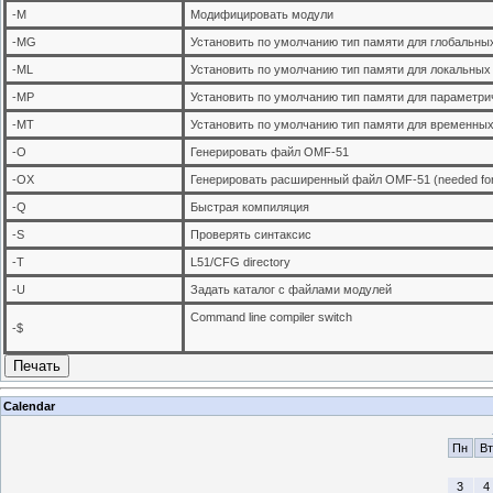
-M
Модифицировать модули
-MG
Установить по умолчанию тип памяти для глобальных 
-ML
Установить по умолчанию тип памяти для локальных п
-MP
Установить по умолчанию тип памяти для параметриче
-MT
Установить по умолчанию тип памяти для временных п
-O
Генерировать файл OMF-51
-OX
Генерировать расширенный файл OMF-51 (needed for 
-Q
Быстрая компиляция
-S
Проверять синтаксис
-T
L51/CFG directory
-U
Задать каталог с файлами модулей
Command line compiler switch
-$
Печать
Calendar
Пн
Вт
3
4