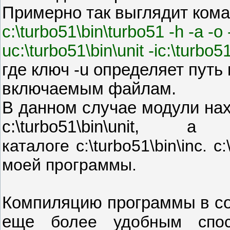
Примерно так выглядит кома
c:\turbo51\bin\turbo51 -h -a -o 
uc:\turbo51\bin\unit -ic:\turbo5
где ключ -u определяет путь к
включаемым файлам.
В данном случае модули нахо
c:\turbo51\bin\unit
каталоге c:\turbo51\bin\inc. c
моей программы.
Компиляцию программы в со
еще
более удобным спо