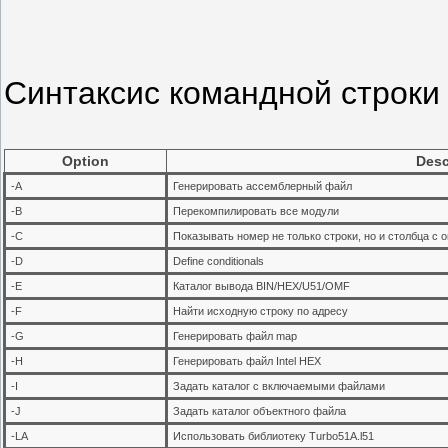
Синтаксис командной строки
Option
Desc
-A
Генерировать ассемблерный файл
-B
Перекомпилировать все модули
-C
Показывать номер не только строки, но и столбца с 
-D
Define conditionals
-E
Каталог вывода BIN/HEX/U51/OMF
-F
Найти исходную строку по адресу
-G
Генерировать файл map
-H
Генерировать файл Intel HEX
-I
Задать каталог с включаемыми файлами
-J
Задать каталог объектного файла
-LA
Использовать библиотеку Turbo51A.l51