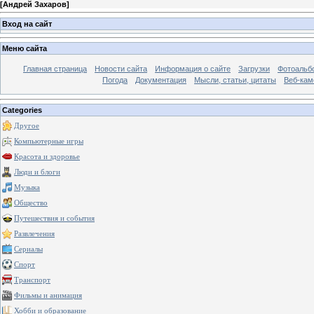
[
Андрей Захаров
]
Вход на сайт
Меню сайта
Главная страница
Новости сайта
Информация о сайте
Загрузки
Фотоальб
Погода
Документация
Мысли, статьи, цитаты
Веб-ка
Categories
Другое
Компьютерные игры
Красота и здоровье
Люди и блоги
Музыка
Общество
Путешествия и события
Развлечения
Сериалы
Спорт
Транспорт
Фильмы и анимация
Хобби и образование