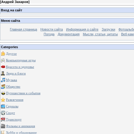
[
Андрей Захаров
]
Вход на сайт
Меню сайта
Главная страница
Новости сайта
Информация о сайте
Загрузки
Фотоальб
Погода
Документация
Мысли, статьи, цитаты
Веб-ка
Categories
Другое
Компьютерные игры
Красота и здоровье
Люди и блоги
Музыка
Общество
Путешествия и события
Развлечения
Сериалы
Спорт
Транспорт
Фильмы и анимация
Хобби и образование