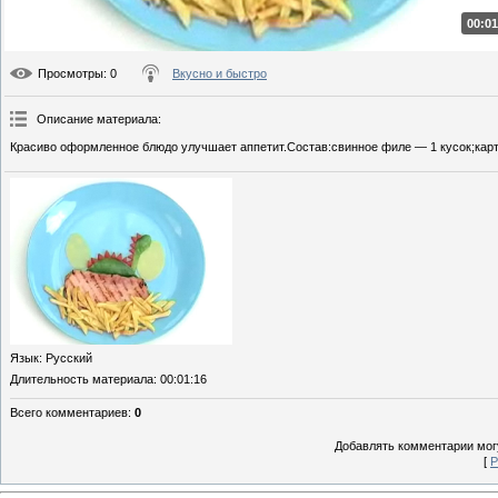
00:01
Просмотры
: 0
Вкусно и быстро
Описание материала
:
Красиво оформленное блюдо улучшает аппетит.Состав:свинное филе — 1 кусок;карт
Язык
: Русский
Длительность материала
: 00:01:16
Всего комментариев
:
0
Добавлять комментарии могу
[
Р