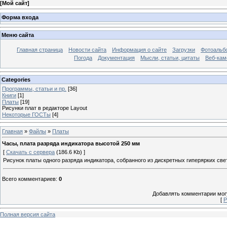
[
Мой сайт
]
Форма входа
Меню сайта
Главная страница
Новости сайта
Информация о сайте
Загрузки
Фотоальб
Погода
Документация
Мысли, статьи, цитаты
Веб-ка
Categories
Программы, статьи и пр.
[36]
Книги
[1]
Платы
[19]
Рисунки плат в редакторе Layout
Некоторые ГОСТы
[4]
Главная
»
Файлы
»
Платы
Часы, плата разряда индикатора высотой 250 мм
[
Скачать с сервера
(186.6 Kb) ]
Рисунок платы одного разряда индикатора, собранного из дискретных гиперярких св
Всего комментариев
:
0
Добавлять комментарии могу
[
Р
Полная версия сайта