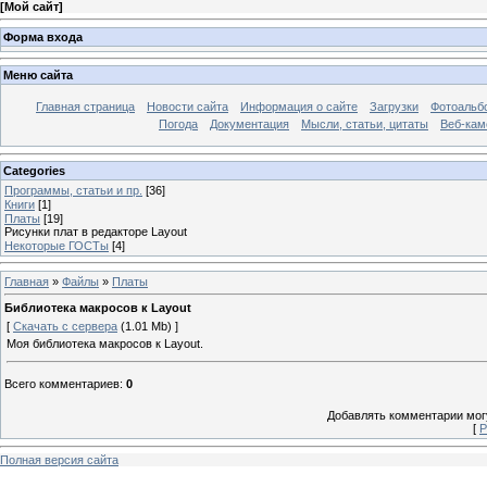
[
Мой сайт
]
Форма входа
Меню сайта
Главная страница
Новости сайта
Информация о сайте
Загрузки
Фотоальб
Погода
Документация
Мысли, статьи, цитаты
Веб-ка
Categories
Программы, статьи и пр.
[36]
Книги
[1]
Платы
[19]
Рисунки плат в редакторе Layout
Некоторые ГОСТы
[4]
Главная
»
Файлы
»
Платы
Библиотека макросов к Layout
[
Скачать с сервера
(1.01 Mb) ]
Моя библиотека макросов к Layout.
Всего комментариев
:
0
Добавлять комментарии могу
[
Р
Полная версия сайта