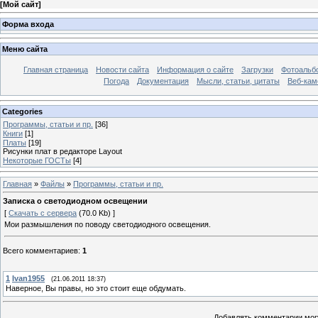
[
Мой сайт
]
Форма входа
Меню сайта
Главная страница
Новости сайта
Информация о сайте
Загрузки
Фотоальб
Погода
Документация
Мысли, статьи, цитаты
Веб-ка
Categories
Программы, статьи и пр.
[36]
Книги
[1]
Платы
[19]
Рисунки плат в редакторе Layout
Некоторые ГОСТы
[4]
Главная
»
Файлы
»
Программы, статьи и пр.
Записка о светодиодном освещении
[
Скачать с сервера
(70.0 Kb) ]
Мои размышления по поводу светодиодного освещения.
Всего комментариев
:
1
1
Ivan1955
(21.06.2011 18:37)
Наверное, Вы правы, но это стоит еще обдумать.
Добавлять комментарии могу