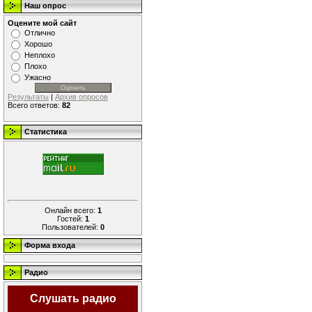
Наш опрос
Оцените мой сайт
Отлично
Хорошо
Неплохо
Плохо
Ужасно
Результаты
|
Архив опросов
Всего ответов:
82
Статистика
Онлайн всего:
1
Гостей:
1
Пользователей:
0
Форма входа
Радио
Слушать радио