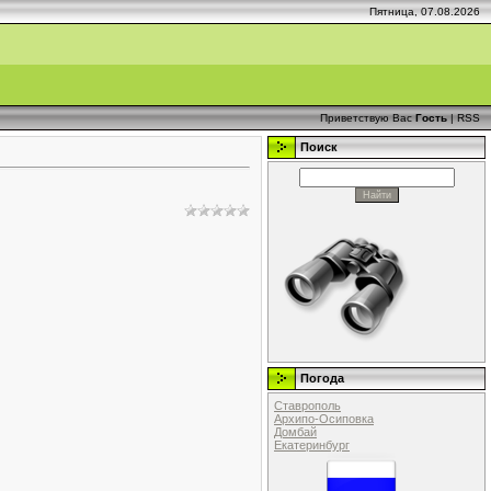
Пятница, 07.08.2026
Приветствую Вас
Гость
|
RSS
Поиск
Погода
Ставрополь
Архипо-Осиповка
Домбай
Екатеринбург