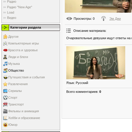
Радио
Радио "New Age"
Load
Видео
Просмотры
: 0
Эм Джи
Категории раздела
Описание материала
:
Другое
Очаровательные девушки ищут ответы на
Компьютерные игры
Красота и здоровье
Люди и блоги
Музыка
Общество
Путешествия и события
Язык
: Русский
Развлечения
Сериалы
Всего комментариев
:
0
Спорт
Транспорт
Фильмы и анимация
Хобби и образование
Юмор