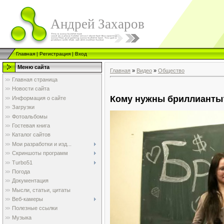
Андрей Захаров
Главная
|
Регистрация
|
Вход
Меню сайта
Главная
»
Видео
»
Общество
Главная страница
Новости сайта
Кому нужны бриллианты
Информация о сайте
Загрузки
Фотоальбомы
Гостевая книга
Каталог сайтов
Мои разработки и изд...
Скриншоты программ
Turbo51
Погода
Документация
Мысли, статьи, цитаты
Веб-камеры
Полезные ссылки
Музыка