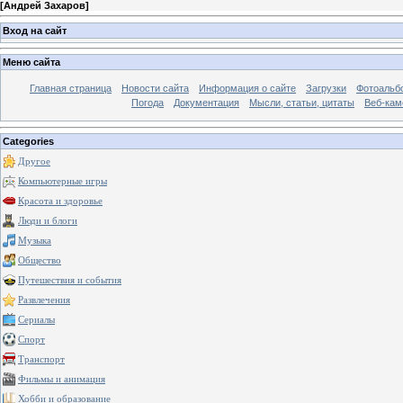
[
Андрей Захаров
]
Вход на сайт
Меню сайта
Главная страница
Новости сайта
Информация о сайте
Загрузки
Фотоальб
Погода
Документация
Мысли, статьи, цитаты
Веб-ка
Categories
Другое
Компьютерные игры
Красота и здоровье
Люди и блоги
Музыка
Общество
Путешествия и события
Развлечения
Сериалы
Спорт
Транспорт
Фильмы и анимация
Хобби и образование