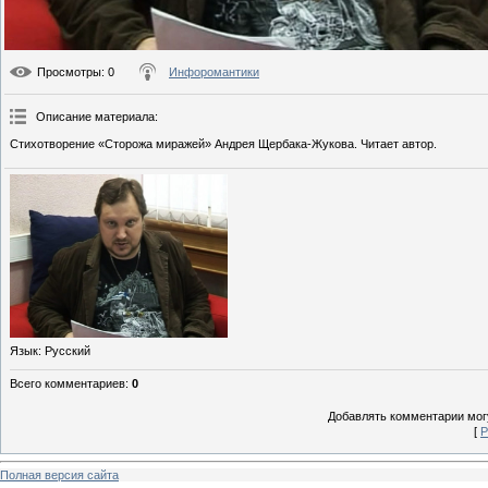
Просмотры
: 0
Инфоромантики
Описание материала
:
Стихотворение «Сторожа миражей» Андрея Щербака-Жукова. Читает автор.
Язык
: Русский
Всего комментариев
:
0
Добавлять комментарии могу
[
Р
Полная версия сайта