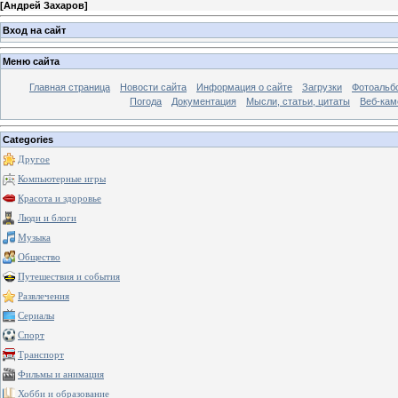
[
Андрей Захаров
]
Вход на сайт
Меню сайта
Главная страница
Новости сайта
Информация о сайте
Загрузки
Фотоальб
Погода
Документация
Мысли, статьи, цитаты
Веб-ка
Categories
Другое
Компьютерные игры
Красота и здоровье
Люди и блоги
Музыка
Общество
Путешествия и события
Развлечения
Сериалы
Спорт
Транспорт
Фильмы и анимация
Хобби и образование