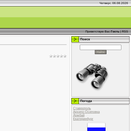
Четверг, 06.08.2026
Приветствую Вас
Гость
|
RSS
Поиск
Погода
Ставрополь
Архипо-Осиповка
Домбай
Екатеринбург