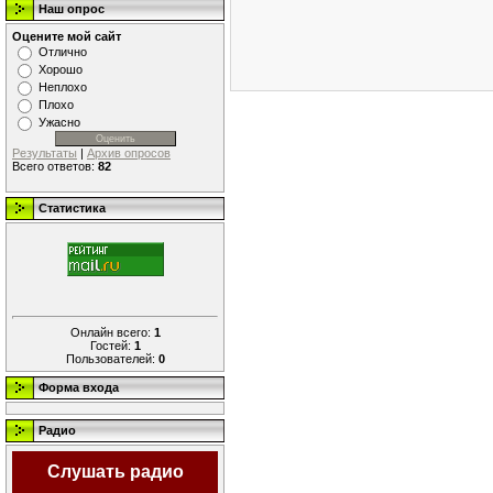
Наш опрос
Оцените мой сайт
Отлично
Хорошо
Неплохо
Плохо
Ужасно
Результаты
|
Архив опросов
Всего ответов:
82
Статистика
Онлайн всего:
1
Гостей:
1
Пользователей:
0
Форма входа
Радио
Слушать радио