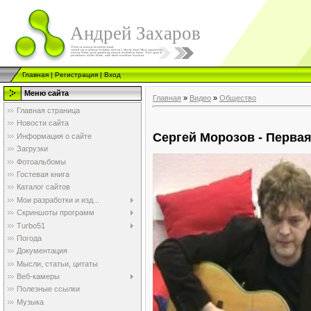
Андрей Захаров
Главная
|
Регистрация
|
Вход
Меню сайта
Главная
»
Видео
»
Общество
Главная страница
Новости сайта
Сергей Морозов - Первая
Информация о сайте
Загрузки
Фотоальбомы
Гостевая книга
Каталог сайтов
Мои разработки и изд...
Скриншоты программ
Turbo51
Погода
Документация
Мысли, статьи, цитаты
Веб-камеры
Полезные ссылки
Музыка