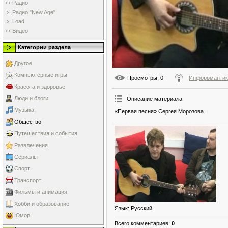
Радио
Радио "New Age"
Load
Видео
Категории раздела
Другое
Компьютерные игры
Просмотры
: 0
Инфоромантик
Красота и здоровье
Люди и блоги
Описание материала
:
Музыка
«Первая песня» Сергея Морозова.
Общество
Путешествия и события
Развлечения
Сериалы
Спорт
Транспорт
Фильмы и анимация
Хобби и образование
Язык
: Русский
Юмор
Всего комментариев
:
0