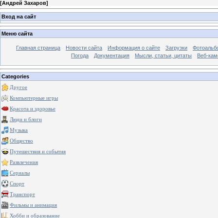
[
Андрей Захаров
]
Вход на сайт
Меню сайта
Главная страница
Новости сайта
Информация о сайте
Загрузки
Фотоальб
Погода
Документация
Мысли, статьи, цитаты
Веб-ка
Categories
Другое
Компьютерные игры
Красота и здоровье
Люди и блоги
Музыка
Общество
Путешествия и события
Развлечения
Сериалы
Спорт
Транспорт
Фильмы и анимация
Хобби и образование