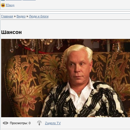
Юмор
Главная
»
Видео
»
Люди и блоги
Шансон
Просмотры
: 0
Zадело TV