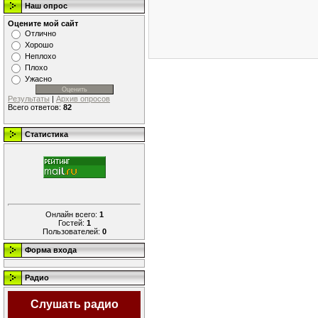
Наш опрос
Оцените мой сайт
Отлично
Хорошо
Неплохо
Плохо
Ужасно
Результаты
|
Архив опросов
Всего ответов:
82
Статистика
Онлайн всего:
1
Гостей:
1
Пользователей:
0
Форма входа
Радио
Слушать радио