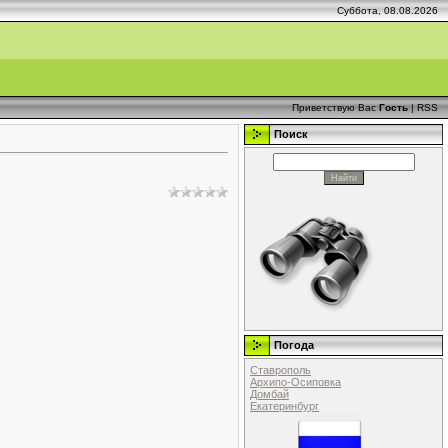
Суббота, 08.08.2026
Приветствую Вас
Гость
|
RSS
Поиск
Погода
Ставрополь
Архипо-Осиповка
Домбай
Екатеринбург