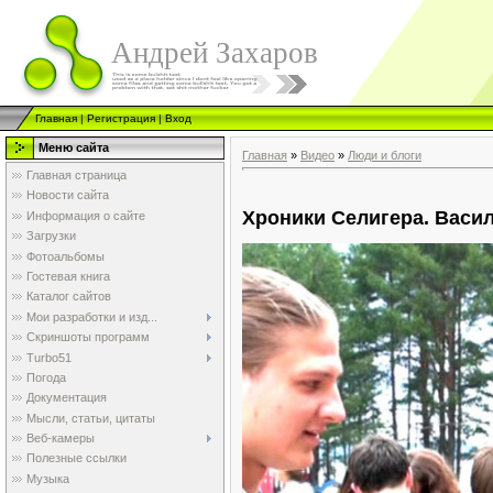
Андрей Захаров
Главная
|
Регистрация
|
Вход
Меню сайта
Главная
»
Видео
»
Люди и блоги
Главная страница
Новости сайта
Хроники Селигера. Васи
Информация о сайте
Загрузки
Фотоальбомы
Гостевая книга
Каталог сайтов
Мои разработки и изд...
Скриншоты программ
Turbo51
Погода
Документация
Мысли, статьи, цитаты
Веб-камеры
Полезные ссылки
Музыка