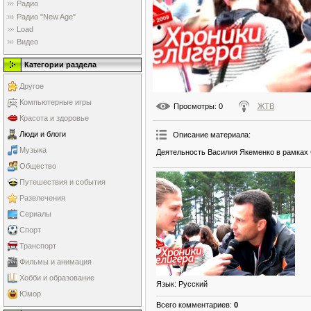
Радио
Радио "New Age"
Load
Видео
Категории раздела
Другое
Компьютерные игры
Просмотры
: 0
ЖТВ
Красота и здоровье
Люди и блоги
Описание материала
:
Музыка
Деятельность Василия Якеменко в рамках 
Общество
Путешествия и события
Развлечения
Сериалы
Спорт
Транспорт
Фильмы и анимация
Хобби и образование
Язык
: Русский
Юмор
Всего комментариев
:
0