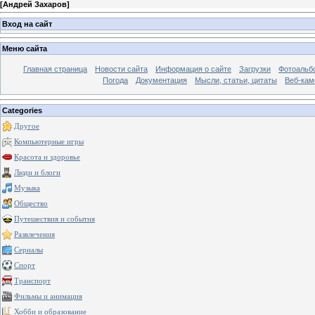
[
Андрей Захаров
]
Вход на сайт
Меню сайта
Главная страница
Новости сайта
Информация о сайте
Загрузки
Фотоальб
Погода
Документация
Мысли, статьи, цитаты
Веб-ка
Categories
Другое
Компьютерные игры
Красота и здоровье
Люди и блоги
Музыка
Общество
Путешествия и события
Развлечения
Сериалы
Спорт
Транспорт
Фильмы и анимация
Хобби и образование