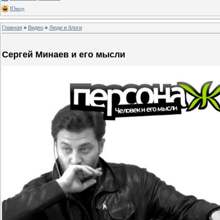
Юмор
Главная
»
Видео
»
Люди и блоги
Сергей Минаев и его мысли