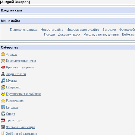
[
Андрей Захаров
]
Вход на сайт
Меню сайта
Главная страница
Новости сайта
Информация о сайте
Загрузки
Фотоальб
Погода
Документация
Мысли, статьи, цитаты
Веб-ка
Categories
Другое
Компьютерные игры
Красота и здоровье
Люди и блоги
Музыка
Общество
Путешествия и события
Развлечения
Сериалы
Спорт
Транспорт
Фильмы и анимация
Хобби и образование