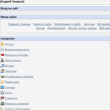
[
Андрей Захаров
]
Вход на сайт
Меню сайта
Главная страница
Новости сайта
Информация о сайте
Загрузки
Фотоальб
Погода
Документация
Мысли, статьи, цитаты
Веб-ка
Categories
Другое
Компьютерные игры
Красота и здоровье
Люди и блоги
Музыка
Общество
Путешествия и события
Развлечения
Сериалы
Спорт
Транспорт
Фильмы и анимация
Хобби и образование