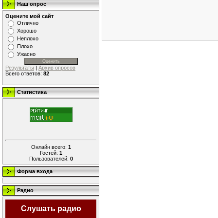
Наш опрос
Оцените мой сайт
Отлично
Хорошо
Неплохо
Плохо
Ужасно
Результаты
|
Архив опросов
Всего ответов:
82
Статистика
Онлайн всего:
1
Гостей:
1
Пользователей:
0
Форма входа
Радио
Слушать радио