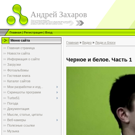
Андрей Захаров
Главная
|
Регистрация
|
Вход
Меню сайта
Главная
»
Видео
»
Люди и блоги
Главная страница
Новости сайта
Черное и белое. Часть 1
Информация о сайте
Загрузки
Фотоальбомы
Гостевая книга
Каталог сайтов
Мои разработки и изд...
Скриншоты программ
Turbo51
Погода
Документация
Мысли, статьи, цитаты
Веб-камеры
Полезные ссылки
Музыка