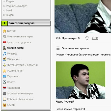
Радио
Радио "New Age"
Load
Видео
Категории раздела
Другое
Компьютерные игры
Просмотры
: 0
ЖТВ
Красота и здоровье
Люди и блоги
Описание материала
:
Музыка
Фильм «Черное и белое» отражает нескольк
Общество
Путешествия и события
Развлечения
Сериалы
Спорт
Транспорт
Фильмы и анимация
Хобби и образование
Язык
: Русский
Юмор
Всего комментариев
:
0