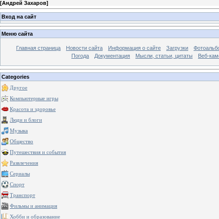
[
Андрей Захаров
]
Вход на сайт
Меню сайта
Главная страница
Новости сайта
Информация о сайте
Загрузки
Фотоальб
Погода
Документация
Мысли, статьи, цитаты
Веб-ка
Categories
Другое
Компьютерные игры
Красота и здоровье
Люди и блоги
Музыка
Общество
Путешествия и события
Развлечения
Сериалы
Спорт
Транспорт
Фильмы и анимация
Хобби и образование