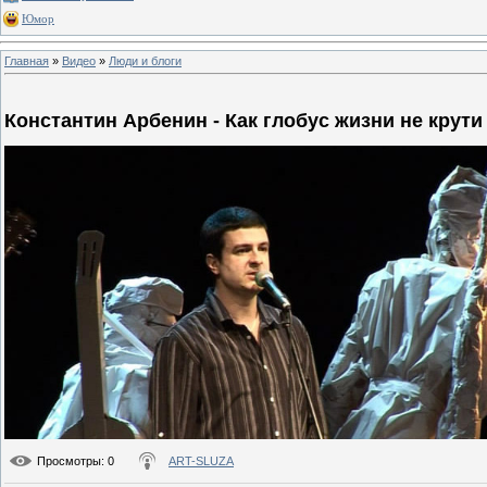
Юмор
Главная
»
Видео
»
Люди и блоги
Константин Арбенин - Как глобус жизни не крути
Просмотры
: 0
ART-SLUZA