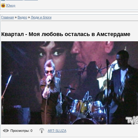
Юмор
Главная
»
Видео
»
Люди и блоги
Квартал - Моя любовь осталась в Амстердаме
Просмотры
: 0
ART-SLUZA