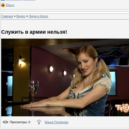
Юмор
Главная
»
Видео
»
Люди и блоги
Служить в армии нельзя!
Просмотры
: 0
Маша Полякова