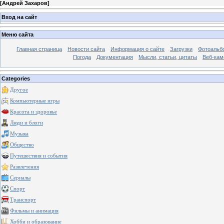
[
Андрей Захаров
]
Вход на сайт
Меню сайта
Главная страница
Новости сайта
Информация о сайте
Загрузки
Фотоальб
Погода
Документация
Мысли, статьи, цитаты
Веб-ка
Categories
Другое
Компьютерные игры
Красота и здоровье
Люди и блоги
Музыка
Общество
Путешествия и события
Развлечения
Сериалы
Спорт
Транспорт
Фильмы и анимация
Хобби и образование