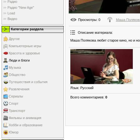
Радио
Радио "New Age"
Load
Видео
Просмотры
: 0
Маша Поляков
Категории раздела
Описание материала
:
Другое
Маша Полякова любит старое кино, но и н
Компьютерные игры
Красота и здоровье
Люди и блоги
Музыка
Общество
Путешествия и события
Язык
: Русский
Развлечения
Сериалы
Всего комментариев
:
0
Спорт
Транспорт
Фильмы и анимация
Хобби и образование
Юмор