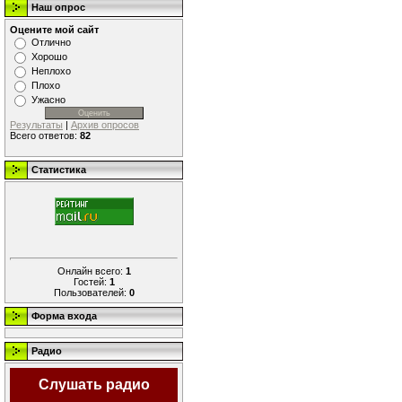
Наш опрос
Оцените мой сайт
Отлично
Хорошо
Неплохо
Плохо
Ужасно
Результаты
|
Архив опросов
Всего ответов:
82
Статистика
Онлайн всего:
1
Гостей:
1
Пользователей:
0
Форма входа
Радио
Слушать радио