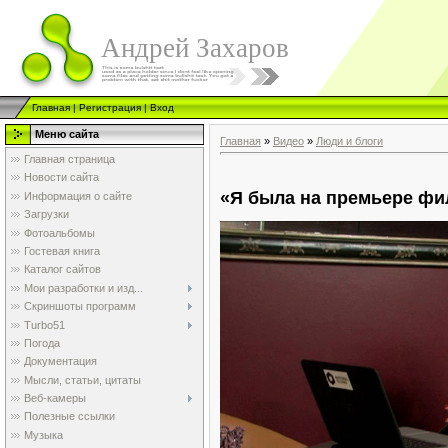
Андрей Захаров
Главная
|
Регистрация
|
Вход
Меню сайта
Главная
»
Видео
»
Люди и блоги
Главная страница
Новости сайта
«Я была на премьере ф
Информация о сайте
Загрузки
Фотоальбомы
Гостевая книга
Каталог сайтов
Мои разработки и изд...
Скриншоты программ
Turbo51
Погода
Документация
Мысли, статьи, цитаты
Веб-камеры
Полезные ссылки
Музыка