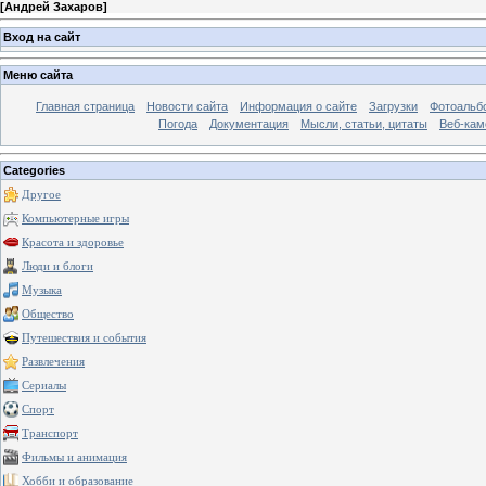
[
Андрей Захаров
]
Вход на сайт
Меню сайта
Главная страница
Новости сайта
Информация о сайте
Загрузки
Фотоальб
Погода
Документация
Мысли, статьи, цитаты
Веб-ка
Categories
Другое
Компьютерные игры
Красота и здоровье
Люди и блоги
Музыка
Общество
Путешествия и события
Развлечения
Сериалы
Спорт
Транспорт
Фильмы и анимация
Хобби и образование