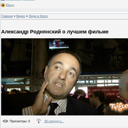
Юмор
Главная
»
Видео
»
Люди и блоги
Александр Роднянский о лучшем фильме
Просмотры
: 0
30 секунд о...