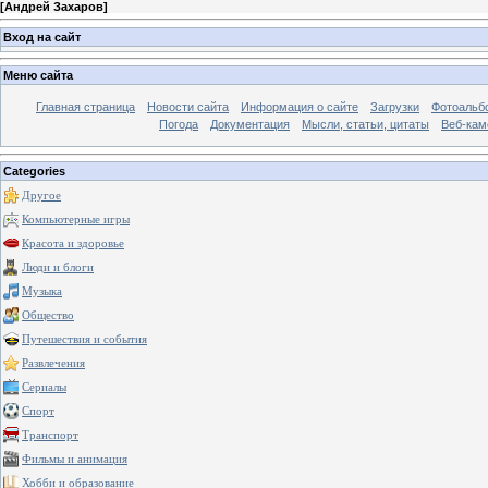
[
Андрей Захаров
]
Вход на сайт
Меню сайта
Главная страница
Новости сайта
Информация о сайте
Загрузки
Фотоальб
Погода
Документация
Мысли, статьи, цитаты
Веб-ка
Categories
Другое
Компьютерные игры
Красота и здоровье
Люди и блоги
Музыка
Общество
Путешествия и события
Развлечения
Сериалы
Спорт
Транспорт
Фильмы и анимация
Хобби и образование