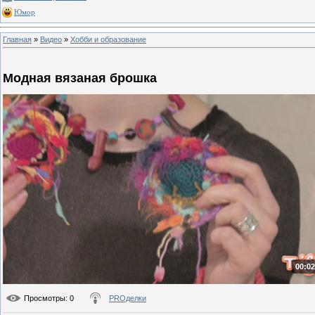
Юмор
Главная
»
Видео
»
Хобби и образование
Модная вязаная брошка
00:02
Просмотры
: 0
PROделки