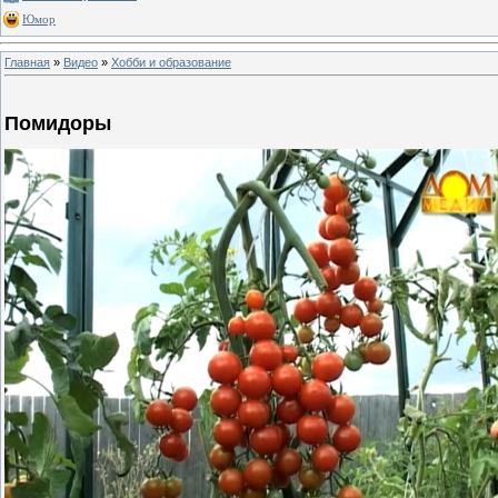
Юмор
Главная
»
Видео
»
Хобби и образование
Помидоры