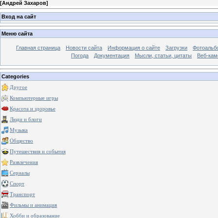
[
Андрей Захаров
]
Вход на сайт
Меню сайта
Главная страница
Новости сайта
Информация о сайте
Загрузки
Фотоальб
Погода
Документация
Мысли, статьи, цитаты
Веб-ка
Categories
Другое
Компьютерные игры
Красота и здоровье
Люди и блоги
Музыка
Общество
Путешествия и события
Развлечения
Сериалы
Спорт
Транспорт
Фильмы и анимация
Хобби и образование