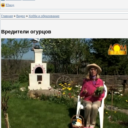
Юмор
Главная
»
Видео
»
Хобби и образование
Вредители огурцов