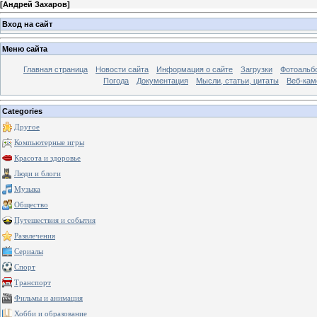
[
Андрей Захаров
]
Вход на сайт
Меню сайта
Главная страница
Новости сайта
Информация о сайте
Загрузки
Фотоальб
Погода
Документация
Мысли, статьи, цитаты
Веб-ка
Categories
Другое
Компьютерные игры
Красота и здоровье
Люди и блоги
Музыка
Общество
Путешествия и события
Развлечения
Сериалы
Спорт
Транспорт
Фильмы и анимация
Хобби и образование