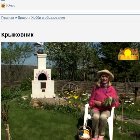
Юмор
Главная
»
Видео
»
Хобби и образование
Крыжовник