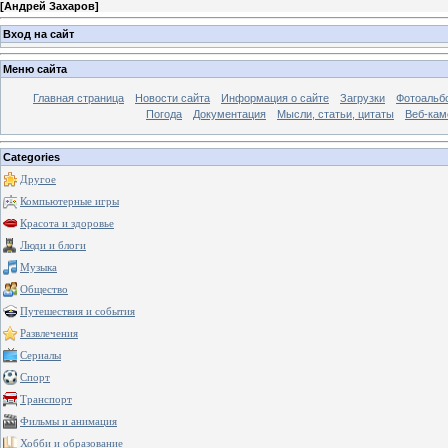
[
Андрей Захаров
]
Вход на сайт
Меню сайта
Главная страница
Новости сайта
Информация о сайте
Загрузки
Фотоальб
Погода
Документация
Мысли, статьи, цитаты
Веб-ка
Categories
Другое
Компьютерные игры
Красота и здоровье
Люди и блоги
Музыка
Общество
Путешествия и события
Развлечения
Сериалы
Спорт
Транспорт
Фильмы и анимация
Хобби и образование