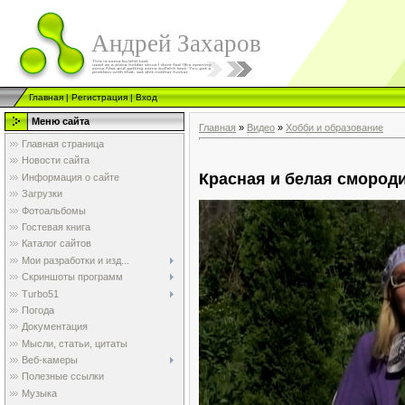
Андрей Захаров
Главная
|
Регистрация
|
Вход
Меню сайта
Главная
»
Видео
»
Хобби и образование
Главная страница
Новости сайта
Красная и белая смород
Информация о сайте
Загрузки
Фотоальбомы
Гостевая книга
Каталог сайтов
Мои разработки и изд...
Скриншоты программ
Turbo51
Погода
Документация
Мысли, статьи, цитаты
Веб-камеры
Полезные ссылки
Музыка