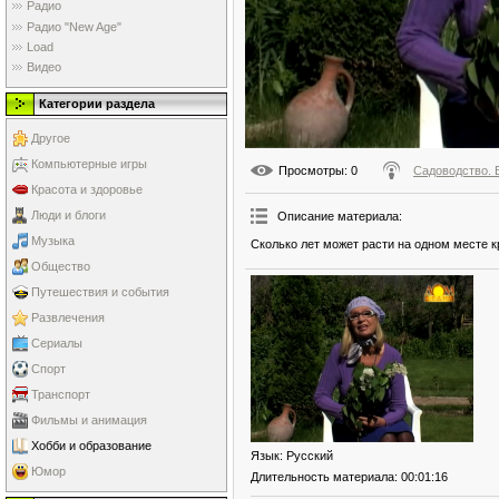
Радио
Радио "New Age"
Load
Видео
Категории раздела
Другое
Компьютерные игры
Просмотры
: 0
Садоводство. 
Красота и здоровье
Люди и блоги
Описание материала
:
Музыка
Сколько лет может расти на одном месте 
Общество
Путешествия и события
Развлечения
Сериалы
Спорт
Транспорт
Фильмы и анимация
Хобби и образование
Язык
: Русский
Юмор
Длительность материала
: 00:01:16