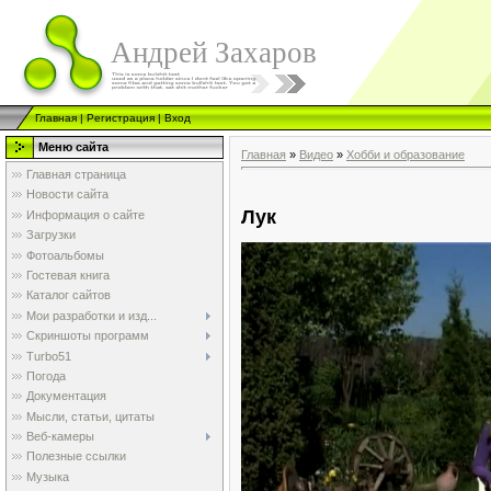
Андрей Захаров
Главная
|
Регистрация
|
Вход
Меню сайта
Главная
»
Видео
»
Хобби и образование
Главная страница
Новости сайта
Лук
Информация о сайте
Загрузки
Фотоальбомы
Гостевая книга
Каталог сайтов
Мои разработки и изд...
Скриншоты программ
Turbo51
Погода
Документация
Мысли, статьи, цитаты
Веб-камеры
Полезные ссылки
Музыка