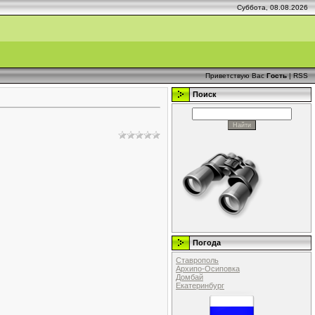
Суббота, 08.08.2026
Приветствую Вас
Гость
|
RSS
Поиск
Погода
Ставрополь
Архипо-Осиповка
Домбай
Екатеринбург