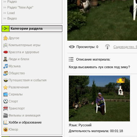
Радио
Радио "New Age"
Load
Видео
Категории раздела
Другое
Компьютерные игры
Просмотры
: 0
Садоводство. 
Красота и здоровье
Люди и блоги
Описание материала
:
Музыка
Когда высаживать лук севок под зиму?
Общество
Путешествия и события
Развлечения
Сериалы
Спорт
Транспорт
Фильмы и анимация
Хобби и образование
Язык
: Русский
Юмор
Длительность материала
: 00:01:18