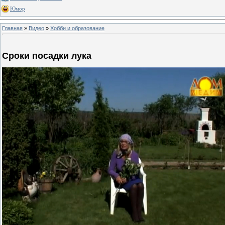
Юмор
Главная
»
Видео
»
Хобби и образование
Сроки посадки лука