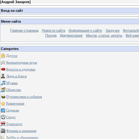
[
Андрей Захаров
]
Вход на сайт
Меню сайта
Главная страница
Новости сайта
Информация о сайте
Загрузки
Фотоальб
Погода
Документация
Мысли, статьи, цитаты
Веб-ка
Categories
Другое
Компьютерные игры
Красота и здоровье
Люди и блоги
Музыка
Общество
Путешествия и события
Развлечения
Сериалы
Спорт
Транспорт
Фильмы и анимация
Хобби и образование