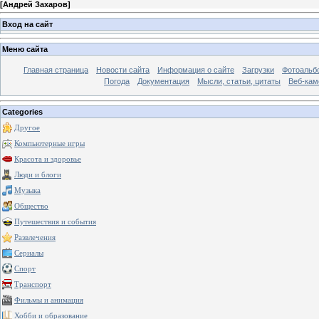
[
Андрей Захаров
]
Вход на сайт
Меню сайта
Главная страница
Новости сайта
Информация о сайте
Загрузки
Фотоальб
Погода
Документация
Мысли, статьи, цитаты
Веб-ка
Categories
Другое
Компьютерные игры
Красота и здоровье
Люди и блоги
Музыка
Общество
Путешествия и события
Развлечения
Сериалы
Спорт
Транспорт
Фильмы и анимация
Хобби и образование