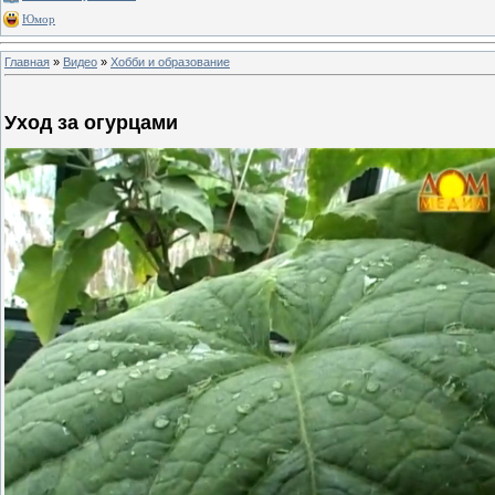
Юмор
Главная
»
Видео
»
Хобби и образование
Уход за огурцами