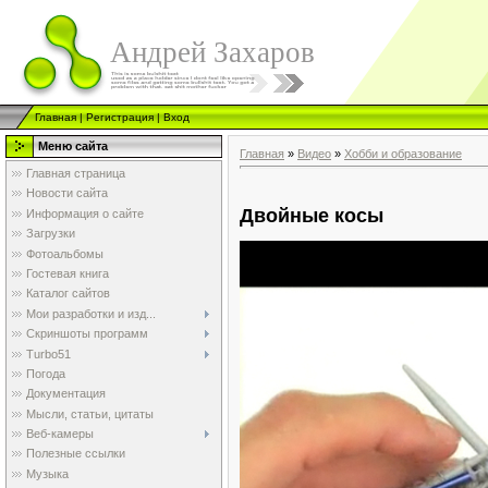
Андрей Захаров
Главная
|
Регистрация
|
Вход
Меню сайта
Главная
»
Видео
»
Хобби и образование
Главная страница
Новости сайта
Двойные косы
Информация о сайте
Загрузки
Фотоальбомы
Гостевая книга
Каталог сайтов
Мои разработки и изд...
Скриншоты программ
Turbo51
Погода
Документация
Мысли, статьи, цитаты
Веб-камеры
Полезные ссылки
Музыка