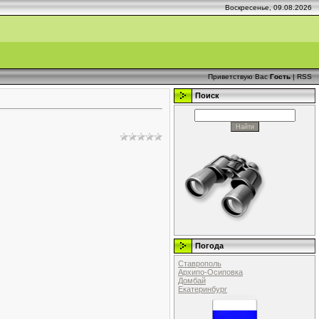
Воскресенье, 09.08.2026
Приветствую Вас
Гость
|
RSS
Поиск
Погода
Ставрополь
Архипо-Осиповка
Домбай
Екатеринбург