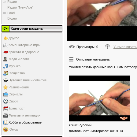
Радио
Радио "New Age"
Load
Видео
Категории раздела
Другое
Компьютерные игры
Просмотры
: 0
Учимся вязать
Красота и здоровье
Люди и блоги
Описание материала
:
Музыка
Учимся вязать двойные косы. Нам потребу
Общество
Путешествия и события
Развлечения
Сериалы
Спорт
Транспорт
Фильмы и анимация
Хобби и образование
Язык
: Русский
Юмор
Длительность материала
: 00:01:14