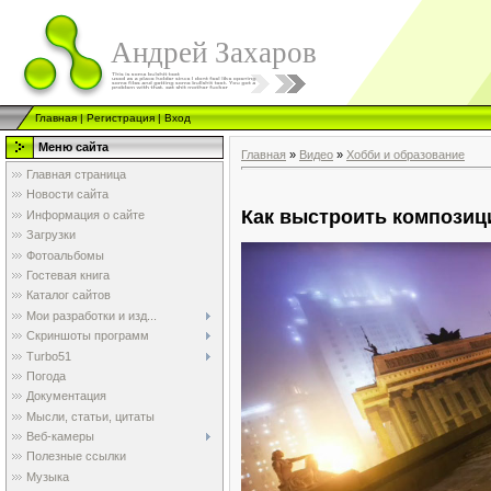
Андрей Захаров
Главная
|
Регистрация
|
Вход
Меню сайта
Главная
»
Видео
»
Хобби и образование
Главная страница
Новости сайта
Как выстроить компози
Информация о сайте
Загрузки
Фотоальбомы
Гостевая книга
Каталог сайтов
Мои разработки и изд...
Скриншоты программ
Turbo51
Погода
Документация
Мысли, статьи, цитаты
Веб-камеры
Полезные ссылки
Музыка