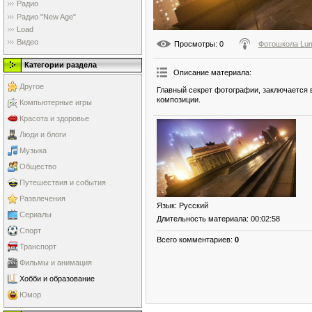
Радио
Радио "New Age"
Load
Видео
Просмотры
: 0
Фотошкола Lu
Категории раздела
Описание материала
:
Другое
Главный секрет фотографии, заключается 
композиции.
Компьютерные игры
Красота и здоровье
Люди и блоги
Музыка
Общество
Путешествия и события
Развлечения
Язык
: Русский
Сериалы
Длительность материала
: 00:02:58
Спорт
Всего комментариев
:
0
Транспорт
Фильмы и анимация
Хобби и образование
Юмор