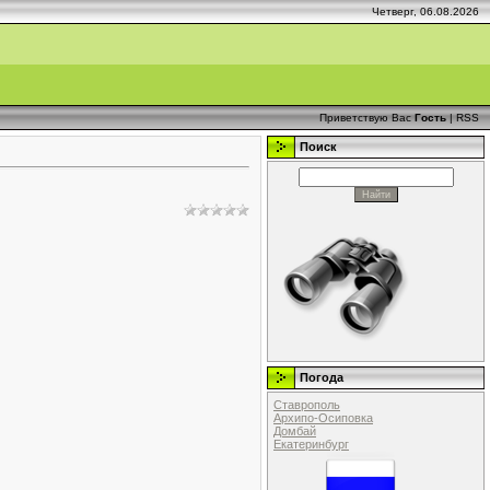
Четверг, 06.08.2026
Приветствую Вас
Гость
|
RSS
Поиск
Погода
Ставрополь
Архипо-Осиповка
Домбай
Екатеринбург