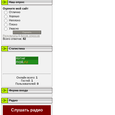
Наш опрос
Оцените мой сайт
Отлично
Хорошо
Неплохо
Плохо
Ужасно
Результаты
|
Архив опросов
Всего ответов:
82
Статистика
Онлайн всего:
1
Гостей:
1
Пользователей:
0
Форма входа
Радио
Слушать радио