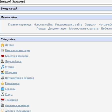
[
Андрей Захаров
]
Вход на сайт
Меню сайта
Главная страница
Новости сайта
Информация о сайте
Загрузки
Фотоальб
Погода
Документация
Мысли, статьи, цитаты
Веб-ка
Categories
Другое
Компьютерные игры
Красота и здоровье
Люди и блоги
Музыка
Общество
Путешествия и события
Развлечения
Сериалы
Спорт
Транспорт
Фильмы и анимация
Хобби и образование