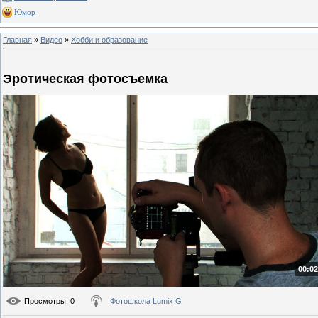
Юмор
Главная
»
Видео
»
Хобби и образование
Эротическая фотосъемка
00:02
Просмотры
: 0
Фотошкола Lumix G