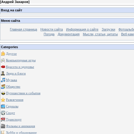
[
Андрей Захаров
]
Вход на сайт
Меню сайта
Главная страница
Новости сайта
Информация о сайте
Загрузки
Фотоальб
Погода
Документация
Мысли, статьи, цитаты
Веб-ка
Categories
Другое
Компьютерные игры
Красота и здоровье
Люди и блоги
Музыка
Общество
Путешествия и события
Развлечения
Сериалы
Спорт
Транспорт
Фильмы и анимация
Хобби и образование