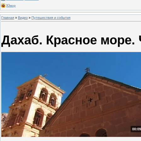
Юмор
Главная
»
Видео
»
Путешествия и события
Дахаб. Красное море. 
00:09