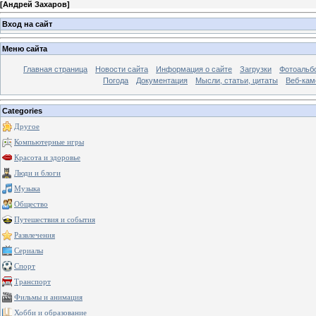
[
Андрей Захаров
]
Вход на сайт
Меню сайта
Главная страница
Новости сайта
Информация о сайте
Загрузки
Фотоальб
Погода
Документация
Мысли, статьи, цитаты
Веб-ка
Categories
Другое
Компьютерные игры
Красота и здоровье
Люди и блоги
Музыка
Общество
Путешествия и события
Развлечения
Сериалы
Спорт
Транспорт
Фильмы и анимация
Хобби и образование