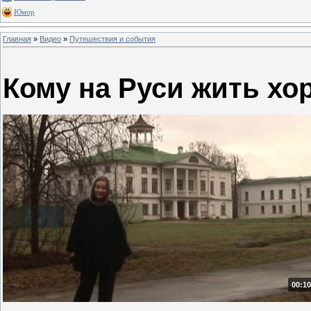
Юмор
Главная
»
Видео
»
Путешествия и события
Кому на Руси жить хо
00:10