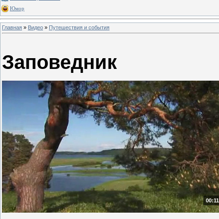
Юмор
Главная
»
Видео
»
Путешествия и события
Заповедник
00:11