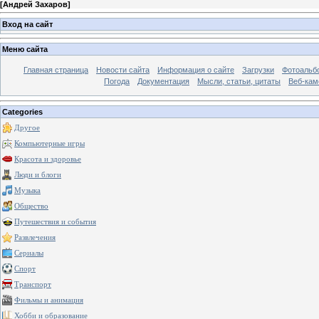
[
Андрей Захаров
]
Вход на сайт
Меню сайта
Главная страница
Новости сайта
Информация о сайте
Загрузки
Фотоальб
Погода
Документация
Мысли, статьи, цитаты
Веб-ка
Categories
Другое
Компьютерные игры
Красота и здоровье
Люди и блоги
Музыка
Общество
Путешествия и события
Развлечения
Сериалы
Спорт
Транспорт
Фильмы и анимация
Хобби и образование