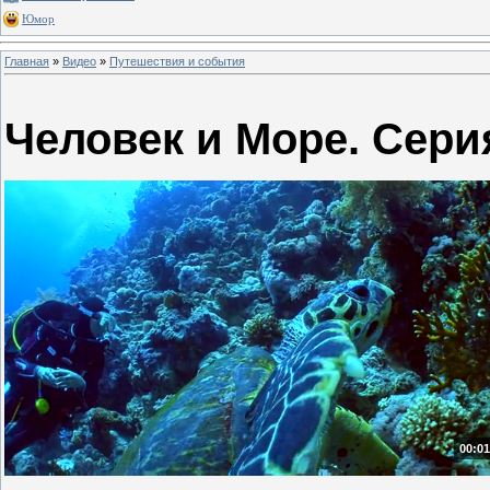
Юмор
Главная
»
Видео
»
Путешествия и события
Человек и Море. Сери
00:01