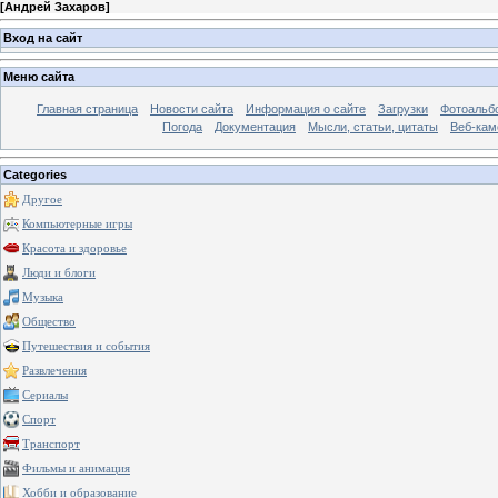
[
Андрей Захаров
]
Вход на сайт
Меню сайта
Главная страница
Новости сайта
Информация о сайте
Загрузки
Фотоальб
Погода
Документация
Мысли, статьи, цитаты
Веб-ка
Categories
Другое
Компьютерные игры
Красота и здоровье
Люди и блоги
Музыка
Общество
Путешествия и события
Развлечения
Сериалы
Спорт
Транспорт
Фильмы и анимация
Хобби и образование