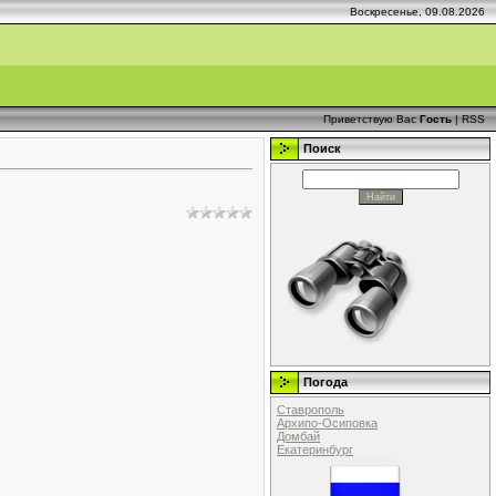
Воскресенье, 09.08.2026
Приветствую Вас
Гость
|
RSS
Поиск
Погода
Ставрополь
Архипо-Осиповка
Домбай
Екатеринбург