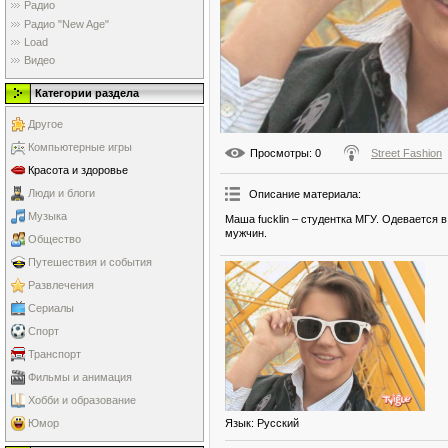
Радио
Радио "New Age"
Load
Видео
Категории раздела
Другое
Компьютерные игры
Просмотры
: 0
Street Fashion
Красота и здоровье
Люди и блоги
Описание материала
:
Музыка
Маша fucklin – студентка МГУ. Одевается 
мужчин.
Общество
Путешествия и события
Развлечения
Сериалы
Спорт
Транспорт
Фильмы и анимация
Хобби и образование
Язык
: Русский
Юмор