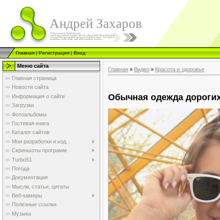
Андрей Захаров
Главная
|
Регистрация
|
Вход
Меню сайта
Главная
»
Видео
»
Красота и здоровье
Главная страница
Новости сайта
Обычная одежда дорогих
Информация о сайте
Загрузки
Фотоальбомы
Гостевая книга
Каталог сайтов
Мои разработки и изд...
Скриншоты программ
Turbo51
Погода
Документация
Мысли, статьи, цитаты
Веб-камеры
Полезные ссылки
Музыка