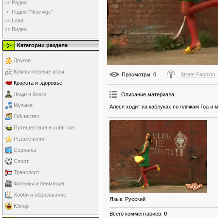
Радио
Радио "New Age"
Load
Видео
Категории раздела
Другое
Компьютерные игры
Просмотры
: 0
Street Fashion
Красота и здоровье
Люди и блоги
Описание материала
:
Музыка
Алеся ходит на каблуках по пляжам Гоа и 
Общество
Путешествия и события
Развлечения
Сериалы
Спорт
Транспорт
Фильмы и анимация
Хобби и образование
Язык
: Русский
Юмор
Всего комментариев
:
0