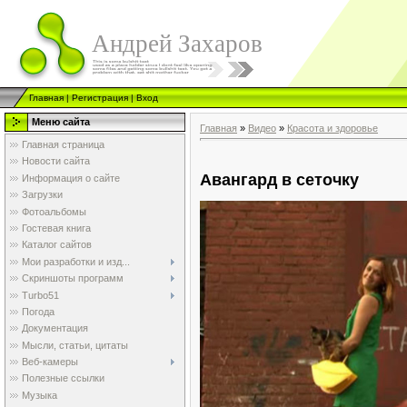
Андрей Захаров
Главная
|
Регистрация
|
Вход
Меню сайта
Главная
»
Видео
»
Красота и здоровье
Главная страница
Новости сайта
Авангард в сеточку
Информация о сайте
Загрузки
Фотоальбомы
Гостевая книга
Каталог сайтов
Мои разработки и изд...
Скриншоты программ
Turbo51
Погода
Документация
Мысли, статьи, цитаты
Веб-камеры
Полезные ссылки
Музыка