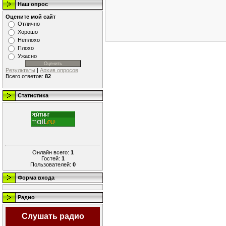
Наш опрос
Оцените мой сайт
Отлично
Хорошо
Неплохо
Плохо
Ужасно
Результаты
|
Архив опросов
Всего ответов:
82
Статистика
Онлайн всего:
1
Гостей:
1
Пользователей:
0
Форма входа
Радио
Слушать радио