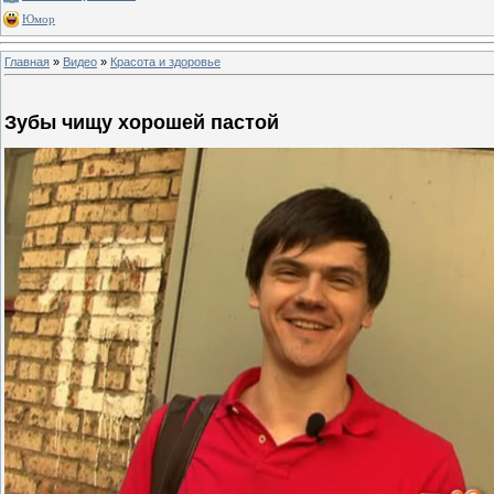
Юмор
Главная
»
Видео
»
Красота и здоровье
Зубы чищу хорошей пастой