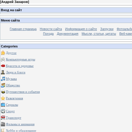
[
Андрей Захаров
]
Вход на сайт
Меню сайта
Главная страница
Новости сайта
Информация о сайте
Загрузки
Фотоальб
Погода
Документация
Мысли, статьи, цитаты
Веб-ка
Categories
Другое
Компьютерные игры
Красота и здоровье
Люди и блоги
Музыка
Общество
Путешествия и события
Развлечения
Сериалы
Спорт
Транспорт
Фильмы и анимация
Хобби и образование