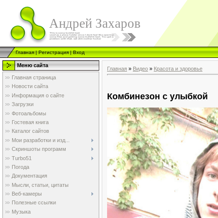
Андрей Захаров
Главная
|
Регистрация
|
Вход
Меню сайта
Главная
»
Видео
»
Красота и здоровье
Главная страница
Новости сайта
Комбинезон с улыбкой
Информация о сайте
Загрузки
Фотоальбомы
Гостевая книга
Каталог сайтов
Мои разработки и изд...
Скриншоты программ
Turbo51
Погода
Документация
Мысли, статьи, цитаты
Веб-камеры
Полезные ссылки
Музыка