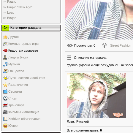
Радио
Радио "New Age"
Load
Видео
Категории раздела
Другое
Компьютерные игры
Просмотры
: 0
Street Fashion
Красота и здоровье
Люди и блоги
Описание материала
:
Музыка
Удобно, удобно и еще раз удобно! Так зав
Общество
Путешествия и события
Развлечения
Сериалы
Спорт
Транспорт
Фильмы и анимация
Хобби и образование
Язык
: Русский
Юмор
Всего комментариев
:
0