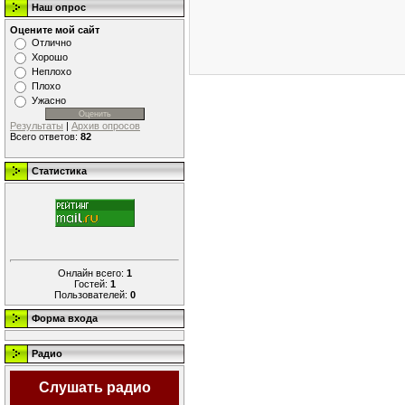
Наш опрос
Оцените мой сайт
Отлично
Хорошо
Неплохо
Плохо
Ужасно
Результаты
|
Архив опросов
Всего ответов:
82
Статистика
Онлайн всего:
1
Гостей:
1
Пользователей:
0
Форма входа
Радио
Слушать радио