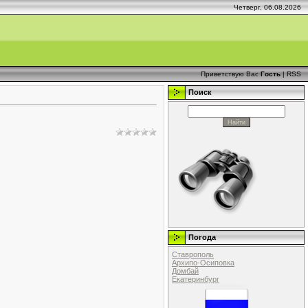
Четверг, 06.08.2026
Приветствую Вас
Гость
|
RSS
Поиск
Погода
Ставрополь
Архипо-Осиповка
Домбай
Екатеринбург