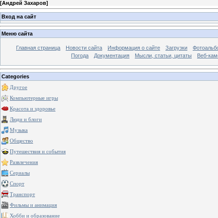
[
Андрей Захаров
]
Вход на сайт
Меню сайта
Главная страница
Новости сайта
Информация о сайте
Загрузки
Фотоальб
Погода
Документация
Мысли, статьи, цитаты
Веб-ка
Categories
Другое
Компьютерные игры
Красота и здоровье
Люди и блоги
Музыка
Общество
Путешествия и события
Развлечения
Сериалы
Спорт
Транспорт
Фильмы и анимация
Хобби и образование