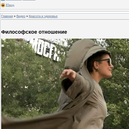
Юмор
Главная
»
Видео
»
Красота и здоровье
Философское отношение