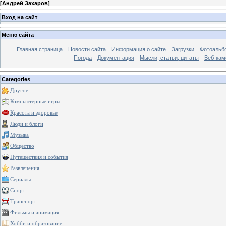
[
Андрей Захаров
]
Вход на сайт
Меню сайта
Главная страница
Новости сайта
Информация о сайте
Загрузки
Фотоальб
Погода
Документация
Мысли, статьи, цитаты
Веб-ка
Categories
Другое
Компьютерные игры
Красота и здоровье
Люди и блоги
Музыка
Общество
Путешествия и события
Развлечения
Сериалы
Спорт
Транспорт
Фильмы и анимация
Хобби и образование