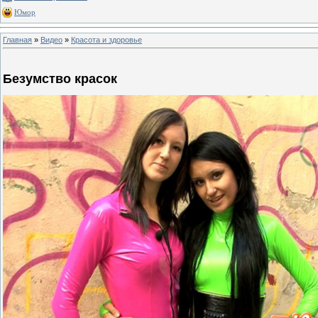
Юмор
Главная
»
Видео
»
Красота и здоровье
Безумство красок