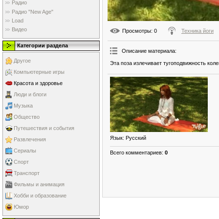
Радио
Радио "New Age"
Load
Видео
Просмотры
: 0
Техника йоги
Категории раздела
Описание материала
:
Другое
Эта поза излечивает тугоподвижность коле
Компьютерные игры
Красота и здоровье
Люди и блоги
Музыка
Общество
Путешествия и события
Язык
: Русский
Развлечения
Сериалы
Всего комментариев
:
0
Спорт
Транспорт
Фильмы и анимация
Хобби и образование
Юмор