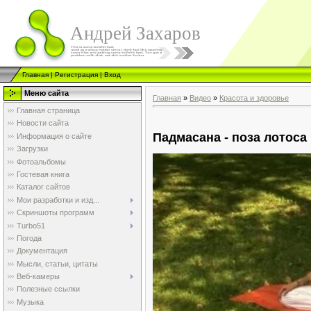
Андрей Захаров
Главная
|
Регистрация
|
Вход
Меню сайта
Главная
»
Видео
»
Красота и здоровье
Главная страница
Новости сайта
Падмасана - поза лотоса
Информация о сайте
Загрузки
Фотоальбомы
Гостевая книга
Каталог сайтов
Мои разработки и изд...
Скриншоты программ
Turbo51
Погода
Документация
Мысли, статьи, цитаты
Веб-камеры
Полезные ссылки
Музыка