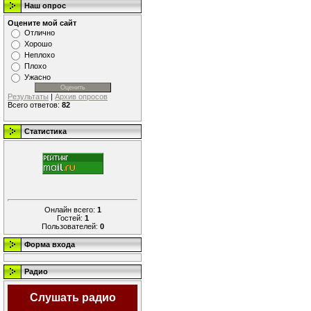
Наш опрос
Оцените мой сайт
Отлично
Хорошо
Неплохо
Плохо
Ужасно
Результаты
|
Архив опросов
Всего ответов:
82
Статистика
Онлайн всего:
1
Гостей:
1
Пользователей:
0
Форма входа
Радио
Слушать радио