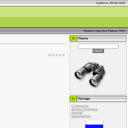
Суббота, 08.08.2026
Приветствую Вас
Гость
|
RSS
Поиск
Погода
Ставрополь
Архипо-Осиповка
Домбай
Екатеринбург