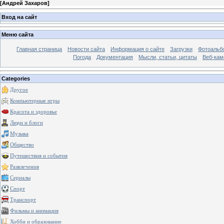
[
Андрей Захаров
]
Вход на сайт
Меню сайта
Главная страница
Новости сайта
Информация о сайте
Загрузки
Фотоальб
Погода
Документация
Мысли, статьи, цитаты
Веб-ка
Categories
Другое
Компьютерные игры
Красота и здоровье
Люди и блоги
Музыка
Общество
Путешествия и события
Развлечения
Сериалы
Спорт
Транспорт
Фильмы и анимация
Хобби и образование