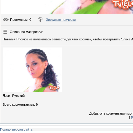
Просмотры
: 0
Звездные прически
Описание материала
:
Наталья Процюк не поленилась заплести десяток косичек, чтобы превратить Элю в 
Язык
: Русский
Всего комментариев
:
0
Добавлять комментарии могу
[
Р
Полная версия сайта