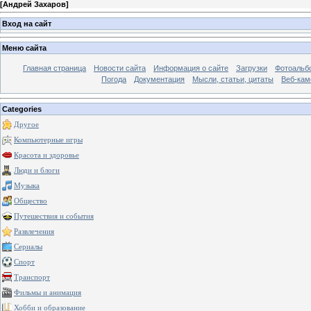
[
Андрей Захаров
]
Вход на сайт
Меню сайта
Главная страница
Новости сайта
Информация о сайте
Загрузки
Фотоальб
Погода
Документация
Мысли, статьи, цитаты
Веб-ка
Categories
Другое
Компьютерные игры
Красота и здоровье
Люди и блоги
Музыка
Общество
Путешествия и события
Развлечения
Сериалы
Спорт
Транспорт
Фильмы и анимация
Хобби и образование