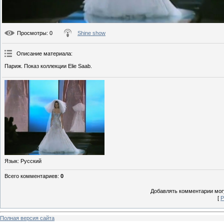
Просмотры
: 0
Shine show
Описание материала
:
Париж. Показ коллекции Elie Saab.
Язык
: Русский
Всего комментариев
:
0
Добавлять комментарии могу
[
Р
Полная версия сайта