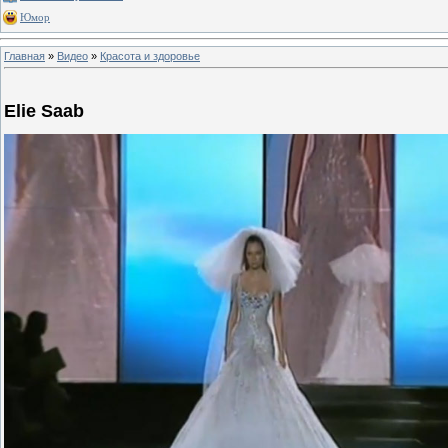
Юмор
Главная
»
Видео
»
Красота и здоровье
Elie Saab