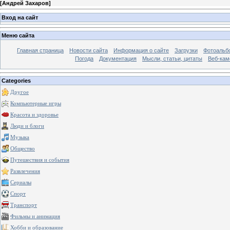
[
Андрей Захаров
]
Вход на сайт
Меню сайта
Главная страница
Новости сайта
Информация о сайте
Загрузки
Фотоальб
Погода
Документация
Мысли, статьи, цитаты
Веб-ка
Categories
Другое
Компьютерные игры
Красота и здоровье
Люди и блоги
Музыка
Общество
Путешествия и события
Развлечения
Сериалы
Спорт
Транспорт
Фильмы и анимация
Хобби и образование